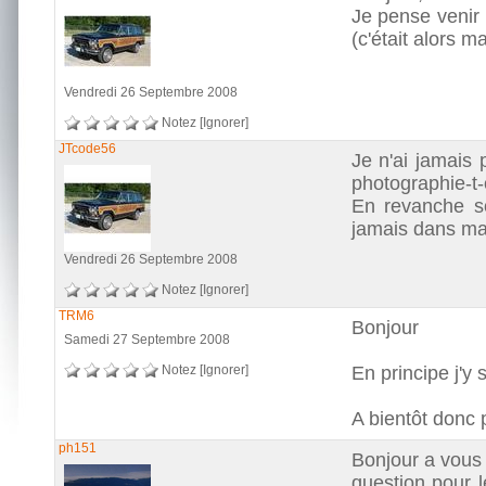
Je pense venir
(c'était alors m
Vendredi 26 Septembre 2008
Notez
[Ignorer]
JTcode56
Je n'ai jamais 
photographie-t-
En revanche so
jamais dans ma
Vendredi 26 Septembre 2008
Notez
[Ignorer]
TRM6
Bonjour
Samedi 27 Septembre 2008
Notez
[Ignorer]
En principe j'y
A bientôt donc 
ph151
Bonjour a vous 
question pour 