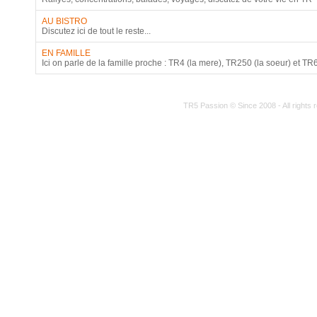
AU BISTRO
Discutez ici de tout le reste...
EN FAMILLE
Ici on parle de la famille proche : TR4 (la mere), TR250 (la soeur) et TR6 P
TR5 Passion © Since 2008 - All rights