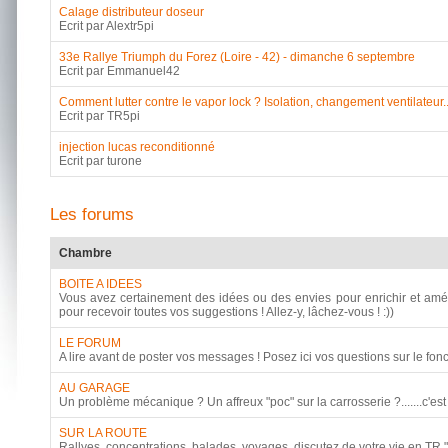
Calage distributeur doseur
Ecrit par Alextr5pi
33e Rallye Triumph du Forez (Loire - 42) - dimanche 6 septembre
Ecrit par Emmanuel42
Comment lutter contre le vapor lock ? Isolation, changement ventilateur..
Ecrit par TR5pi
injection lucas reconditionné
Ecrit par turone
Les forums
Chambre
BOITE A IDEES
Vous avez certainement des idées ou des envies pour enrichir et améli
pour recevoir toutes vos suggestions ! Allez-y, lâchez-vous ! :))
LE FORUM
A lire avant de poster vos messages ! Posez ici vos questions sur le fo
AU GARAGE
Un problème mécanique ? Un affreux "poc" sur la carrosserie ?.......c'est 
SUR LA ROUTE
Rallyes, concentrations, balades, voyages, discutez de votre vie en TR "