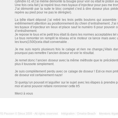
cylindre n1 et j’ai même démonté la bougie pour voir où était le piston
Une fois cela fait j’ai repéré tous mes tuyaux d’injecteur pour pas me t
J’ai démonté par la suite le bloc complet c’est à dire doseur plus piédes
repère au pied pour ne pas le dérégler).
La bête étant déposé j’ai retiré les trois petits boulons qui assemble l
extrêmement attention au positionnement du chien d’entraînement. J’ai r
les tuyaux d’injecteur en lieux et place sauf le numéro 6 pour pouvoir ob
d’entraînement.
Je repose le tous et le petit trou était là dans les normes acceptables tel 
Le tous remonter on remplit le réseau et le moteur ce lance mais avec un
les tours(1500)cela était convenable .
Je me suis repris plusieurs fois le calage et rien ne change,j’étais da
pourquoi pas remettre l’ancien doseur et voir le résultat.
Je remet donc l’ancien doseur avec la même méthode que le précédent 
plus il toussote simplement.
Je suis complètement perdu avec ce calage de doseur ! Est-ce mon pmh
de doseur est certainement naze!
Si quelqu’un pouvait m’aiguiller sur le sujet avec les étapes à prendre
moi et ainsi pouvoir refaire ronronner cette tr5
Merci à vous
R5 Passion © Since 2008 - All rights reserved
Intégration : Omaha-Beach
Mentions légal