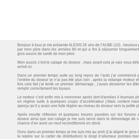
Bonjour à tous je me présente ALEXIS 26 ans de l’AUBE (10) , heureux po
par mon père dans les années 80 et qui a fini à séjourner longuemen
gros soucis de santé de mon père.
Mon soucis c’est le calage du doseur , mais avant cela je vais vous dét
arrivé ici .
Dans un premier temps suite au long repos de l’auto j’ai commencé par
l’entrée du doseur je n’ai pas été plus loin , après la vidange moteur 
fois cela fait j’ai tenté un premier démarrage , j’avais desserrer les tête
remplir correctement les tuyaux.
Le moteur c’est enfin mis à ronronner après tant d'années il tournais plu
en régime suite à quelques coups d’accélérateur j’étais content mai
aperçu qu’il y avais une fuite légère au niveau du doseur vers la petite p
Après moulte réflexion et quelques heures passées sur les forums 
doseur ainsi que son calage je me suis lancé dans le démontage de ce
chance d’en avoir un neuf reconditionné en stock .
Donc dans un premier temps je me suis mis au pmh (j’ai aligné le gros r
le repère sur le carter de distribution) le doigt d’allumeur pointais bie