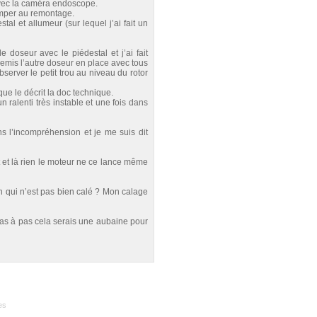
 avec la caméra endoscope.
romper au remontage.
tal et allumeur (sur lequel j’ai fait un
e doseur avec le piédestal et j’ai fait
emis l’autre doseur en place avec tous
server le petit trou au niveau du rotor
que le décrit la doc technique.
 ralenti très instable et une fois dans
ns l’incompréhension et je me suis dit
et là rien le moteur ne ce lance même
 qui n’est pas bien calé ? Mon calage
 pas à pas cela serais une aubaine pour
es