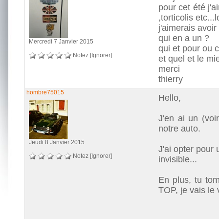
pour cet été j'a
,torticolis etc...l
j'aimerais avoir
qui en a un ?
Mercredi 7 Janvier 2015
qui et pour ou c
Notez
[Ignorer]
et quel et le mi
merci
thierry
hombre75015
Hello,
J'en ai un (vo
notre auto.
Jeudi 8 Janvier 2015
J'ai opter pour 
Notez
[Ignorer]
invisible...
En plus, tu to
TOP, je vais le 