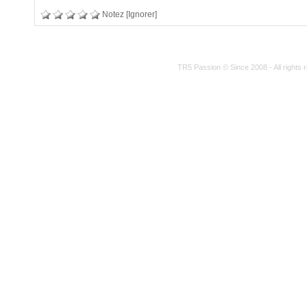
Notez
[Ignorer]
TR5 Passion © Since 2008 - All rights