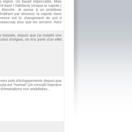
a région. Un travail impeccable. Mais
 dans l habitacle lorsque la capote (
t étanche. Je pense à un problème
énétrant par dessous la capote dans
fférence est le changement de pot d
t beaucoup plus que les anciens. Avez
baissée, depuis que j'ai installé une
elui d'origine, on m'a parlé d'un effet
divers pots d'échappements depuis que
ela est "normal" (on connaît l'injection
 d'émanations non aseptisées...