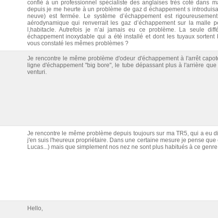
confié à un professionnel spécialiste des anglaises très coté dans m
depuis je me heurte à un problème de gaz d échappement s introduisant
neuve) est fermée. Le système d’échappement est rigoureusemen
aérodynamique qui renverrait les gaz d’échappement sur la malle p
l,habitacle. Autrefois je n’ai jamais eu ce problème. La seule di
échappement inoxydable qui a été installé et dont les tuyaux sorten
vous constaté les mêmes problèmes ?
Je rencontre le même problème d'odeur d'échappement à l'arrêt capote 
ligne d'échappement "big bore", le tube dépassant plus à l'arrière que c
venturi.
Je rencontre le même problème depuis toujours sur ma TR5, qui a eu 
j'en suis l'heureux propriétaire. Dans une certaine mesure je pense que c
Lucas...) mais que simplement nos nez ne sont plus habitués à ce genre
Hello,