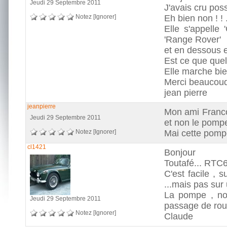
Jeudi 29 Septembre 2011
J'avais cru po
Notez
[Ignorer]
Eh bien non ! ! ..
Elle s'appelle
'Range Rover'
et en dessous 
Est ce que quel
Elle marche bien.
Merci beaucou
jean pierre
jeanpierre
Mon ami Francoi
Jeudi 29 Septembre 2011
et non le pomp
Notez
[Ignorer]
Mai cette pomp
cl1421
Bonjour
Toutafé... RTC6
C'est facile , 
...mais pas sur 
La pompe , nor
Jeudi 29 Septembre 2011
passage de rou
Notez
[Ignorer]
Claude