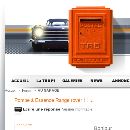
Accueil
>
Forum
>
AU GARAGE
Pompe à Essence Range rover ! ! ...
Ecrire une réponse
Version imprimable
jeanpierre
Bonjour