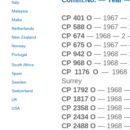
Comm.No.
—
Year
Italy
Malaysia
CP 401 O
—
1967 — 
Malta
CP 588 O
—
1967 — 
Netherlands
CP 674
—
1968 — 2 
New Zealand
CP 675 O
—
1967 — 
Norway
CP 942 O
—
1968 — 
Portugal
CP 968 O
—
1968 — 
South Africa
CP 1176 O
—
1968
Spain
Surrey
Sweden
CP 1792 O
—
1968 —
Switzerland
CP 1817 O
—
1968 —
UK
CP 2358 O
—
1968 —
USA
CP 2434 O
—
1968 —
CP 2488 O
—
1968 —