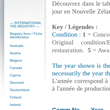
Découvrez dans le tab
jour en Nouvelle Zéla
— INTERNATIONAL
Key / Légendes
:
TR5 REGISTRY —
Condition :
1
=
Concou
Registry form / Fiche
identification
Original condition
Australia
restauration.
5
= Await
Austria
Belgium
The year shown is the 
Canada
necessarily the year th
Cyprus
L'année correspond à 
Denmark
à l'année de productio
Deutschland
Finland
Ireland