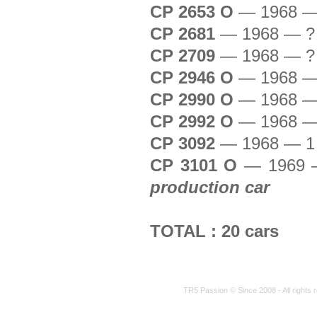
CP 2653 O
—
1968 —
CP 2681
—
1968 — ?
CP 2709
—
1968 — ?
CP 2946 O
—
1968 —
CP 2990 O
—
1968 —
CP 2992 O
—
1968 —
CP 3092
—
1968 — 1
CP 3101 O
—
1969 
production car
TOTAL : 20 cars
TR5 Passion © Since 2008 - All rights