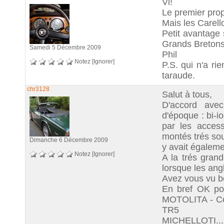
Vi!
Le premier propr
Mais les Carell
Petit avantage
Grands Bretons
Samedi 5 Décembre 2009
Phil
Notez
[Ignorer]
P.S. qui n'a ri
taraude.
chr3128
Salut à tous,
D'accord avec
d'époque : bi-i
par les access
montés trés so
Dimanche 6 Décembre 2009
y avait égalem
Notez
[Ignorer]
A la trés gran
lorsque les an
Avez vous vu b
En bref OK po
MOTOLITA - Coh
TR5 o
MICHELLOTI.............