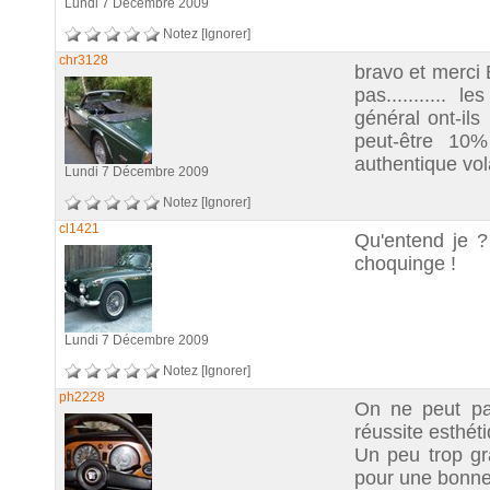
Lundi 7 Décembre 2009
Notez
[Ignorer]
chr3128
bravo et merci
pas........... l
général ont-ils
peut-être 10
authentique vol
Lundi 7 Décembre 2009
Notez
[Ignorer]
cl1421
Qu'entend je ?
choquinge !
Lundi 7 Décembre 2009
Notez
[Ignorer]
ph2228
On ne peut pas
réussite esthét
Un peu trop gr
pour une bonne 