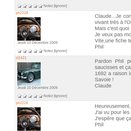
Notez
[Ignorer]
ph2228
Claude...Je co
vivant trés à l'
Mais c'est quoi 
Je veux pas mour
Vite,une fiche 
Jeudi 10 Décembre 2009
Phil
Notez
[Ignorer]
cl1421
Pardon Phil po
saucisses et ça
1692 a raison l
Savoie !
Claude
Jeudi 10 Décembre 2009
Notez
[Ignorer]
ph2228
Heureusement,la
J'ai vu pour l
J'espère que ça
Phil