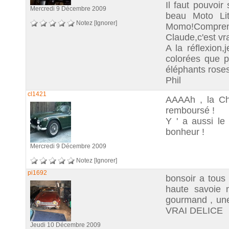
Il faut pouvoir
Mercredi 9 Décembre 2009
beau Moto Lit
Notez
[Ignorer]
Momo!Comprenn
Claude,c'est vr
A la réflexion,
colorées que pr
éléphants roses
Phil
cl1421
AAAAh , la Cha
remboursé !
Y ' a aussi le
bonheur !
Mercredi 9 Décembre 2009
Notez
[Ignorer]
pi1692
bonsoir a tous
haute savoie 
gourmand , un
VRAI DELICE
Jeudi 10 Décembre 2009