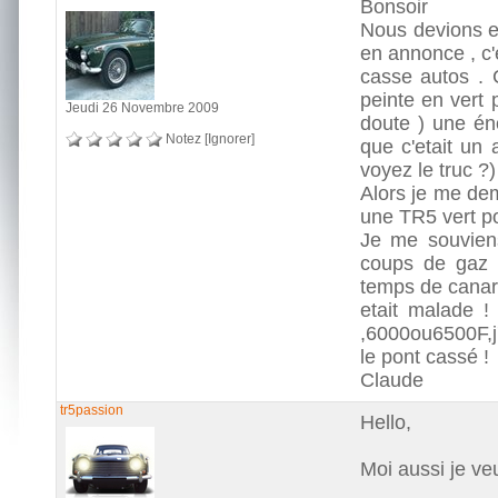
Bonsoir
Nous devions et
en annonce , c'
casse autos . C
peinte en vert 
Jeudi 26 Novembre 2009
doute ) une éno
Notez
[Ignorer]
que c'etait un 
voyez le truc ?)
Alors je me dem
une TR5 vert po
Je me souviens
coups de gaz p
temps de canard
etait malade ! 
,6000ou6500F,j
le pont cassé !
Claude
tr5passion
Hello,
Moi aussi je veu