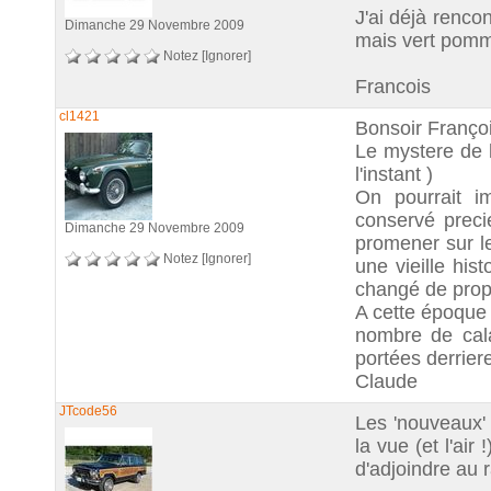
J'ai déjà renco
Dimanche 29 Novembre 2009
mais vert pomme
Notez
[Ignorer]
Francois
cl1421
Bonsoir Franço
Le mystere de 
l'instant )
On pourrait im
conservé preci
Dimanche 29 Novembre 2009
promener sur l
Notez
[Ignorer]
une vieille his
changé de propr
A cette époque 
nombre de cal
portées derriere
Claude
JTcode56
Les 'nouveaux' 
la vue (et l'air 
d'adjoindre au r