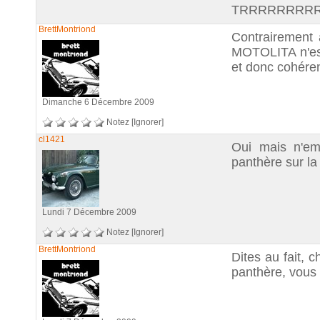
TRRRRRRRR
BrettMontriond
Contrairement 
MOTOLITA n'est
et donc cohéren
Dimanche 6 Décembre 2009
Notez
[Ignorer]
cl1421
Oui mais n'e
panthère sur la 
Lundi 7 Décembre 2009
Notez
[Ignorer]
BrettMontriond
Dites au fait, 
panthère, vous 