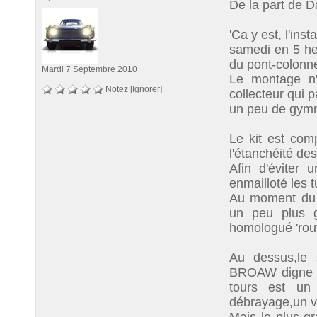
De la part de D
'Ca y est, l'ins
samedi en 5 he
du pont-colonne
Mardi 7 Septembre 2010
Le montage n'
Notez
[Ignorer]
collecteur qui 
un peu de gymn
Le kit est comp
l'étanchéité des
Afin d'éviter 
enmailloté les 
Au moment du d
un peu plus g
homologué 'rout
Au dessus,le
BROAW digne d
tours est un 
débrayage,un v