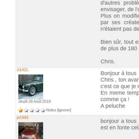
d'autres prob
envisager, de l'
Plus on modifi
par ses créate
n'étaient pas 
Bien sûr, tout 
de plus de 180 
Chris.
cl1421
Bonjour à tous
Chris , ton ava
c'est ce que je
En meme temps 
comme ça !
Jeudi 26 Août 2010
A peluche
Notez
[Ignorer]
pi1692
bonjour a tous 
est en fonte cel