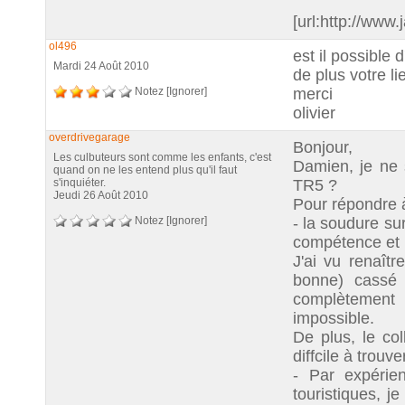
[url:http://www.
ol496
est il possible 
Mardi 24 Août 2010
de plus votre l
Notez
[Ignorer]
merci
olivier
overdrivegarage
Bonjour,
Les culbuteurs sont comme les enfants, c'est
Damien, je ne 
quand on ne les entend plus qu'il faut
s'inquiéter.
TR5 ?
Jeudi 26 Août 2010
Pour répondre à
Notez
[Ignorer]
- la soudure su
compétence et l
J'ai vu renaît
bonne) cassé
complètement 
impossible.
De plus, le co
diffcile à trouver
- Par expérie
touristiques, j