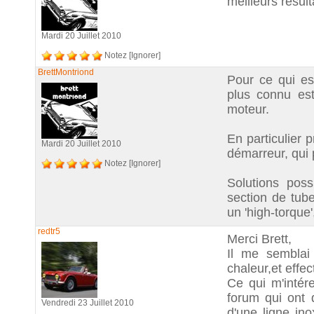
meilleurs résul
Mardi 20 Juillet 2010
Notez
[Ignorer]
BrettMontriond
Pour ce qui es
plus connu est
moteur.
En particulier
Mardi 20 Juillet 2010
démarreur, qui
Notez
[Ignorer]
Solutions poss
section de tub
un 'high-torque
redtr5
Merci Brett,
Il me semblai 
chaleur,et effe
Ce qui m'intére
forum qui ont d
Vendredi 23 Juillet 2010
d'une ligne in