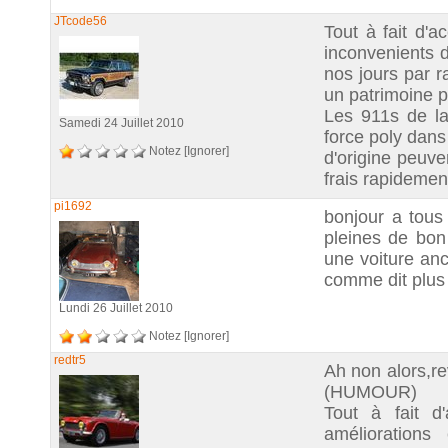
JTcode56
Tout à fait d'a
inconvenients d
nos jours par r
un patrimoine po
Les 911s de la
Samedi 24 Juillet 2010
force poly dans
Notez
[Ignorer]
d'origine peuven
frais rapidement
pi1692
bonjour a tous
pleines de bon
une voiture anc
comme dit plus 
Lundi 26 Juillet 2010
Notez
[Ignorer]
redtr5
Ah non alors,rev
(HUMOUR)
Tout à fait d
améliorations