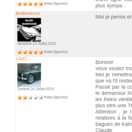
Notez
[Ignorer]
plus sympa .
BrettMontriond
Moi je pense en
Vendredi 23 Juillet 2010
Notez
[Ignorer]
cl1421
Bonsoir
Vous voulez mo
Moi je remettra
que va t'il rest
Passé par le co
Samedi 24 Juillet 2010
le demarreur hig
Notez
[Ignorer]
les freins venti
plus etre une T
Attention , je 
relatives à la
bagues de train
Claude