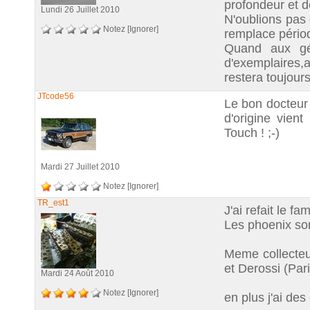
profondeur et d
Lundi 26 Juillet 2010
N'oublions pas 
Notez
[Ignorer]
remplace pério
Quand aux gén
d'exemplaires,a
restera toujours 
JTcode56
Le bon docteur
d'origine vien
Touch ! ;-)
Mardi 27 Juillet 2010
Notez
[Ignorer]
TR_est1
J'ai refait le 
Les phoenix son
Meme collecteu
et Derossi (Pari
Mardi 24 Août 2010
Notez
[Ignorer]
en plus j'ai de