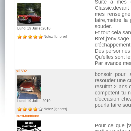
Suite à mes 
Classic,devant l
mes renseignem
faire,mettre l
souder.
Lundi 19 Juillet 2010
Et tout cela san
Notez
[Ignorer]
Bref,j'envisag
d'échappement '
Des personnes s
Qu'elles sont le
Par avance me
pi1692
bonsoir pour l
resouder une cu
resultat 2 ans 
competent tu n
d'occasion chez
Lundi 19 Juillet 2010
pourla faire so
Notez
[Ignorer]
BrettMontriond
Pour ce que j'a